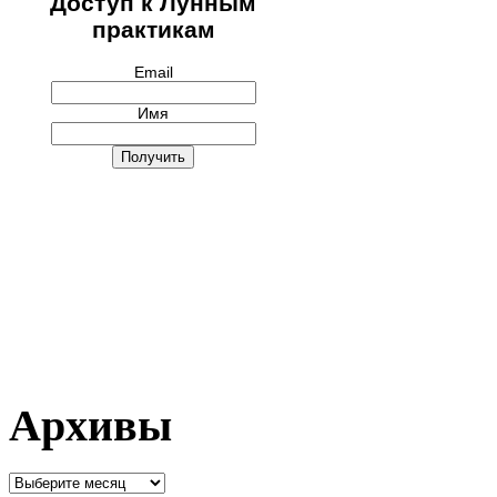
Доступ к Лунным
практикам
Email
Имя
Архивы