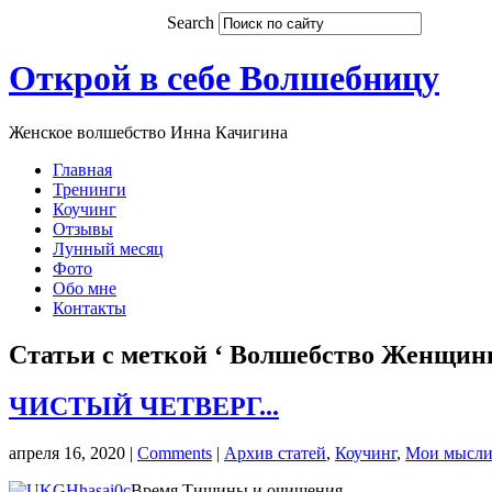
Search
Открой в себе Волшебницу
Женское волшебство Инна Качигина
Главная
Тренинги
Коучинг
Отзывы
Лунный месяц
Фото
Обо мне
Контакты
Статьи с меткой ‘ Волшебство Женщин
ЧИСТЫЙ ЧЕТВЕРГ...
апреля 16, 2020
|
Comments
|
Архив статей
,
Коучинг
,
Мои мысли
Время Тишины и очищения...