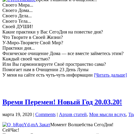
Своего Мира...
Своего Дома...
Своего Дела...
Своего Тела...
Своей ДУШИ!
Какие практики у Вас СегоДня на повестке дня?
Что Творите в Своей Жизни?
У-Миро-Творяете Свой Мир?
Практики дня...
Физическое очищение Дома — все вместе займетесь этим?
Каждый своей частью?
Или Вы гармонизируете Своё пространство сама?
Помогает нам в Очищении 23 День Луны
У меня на сайте есть чуть-чуть информации
[Читать дальше]
Время Перемен! Новый Год 20.03.20!
марта 19, 2020
|
Comments
|
Архив статей
,
Мои мысли вслух
,
Тр
Момент Волшебства СегоДня!
СейЧас!