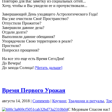
Повторю для Вас заметку из социальных сетей...
Хочу, чтобы и Вы увидели ее и прочувствовали...
Завершающий День уходящего Астрологического Года!
Вы уже очистили Своё Пространство?
Отпустили Прожитое?
Завершили давние дела?
Отдали долги?
Выполнили давние обещания?
Упорядочили Свою территорию в реале?
Простили?
Попросил прощения?
На все это еще есть Время СегоДня!
До Вечера!
До захода Солнца!
[Читать дальше]
Время Первого Урожая
августа 14, 2018
|
Comments
|
Коучинг
,
Традиции и ритуалы
,
Тр
С Медовым Спасом нас!